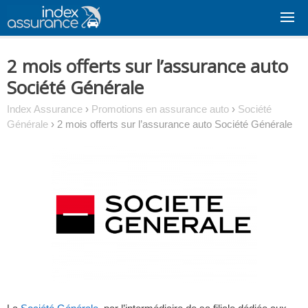
Skip
to
content
2 mois offerts sur l’assurance auto
Société Générale
Index Assurance
›
Promotions en assurance auto
›
Société
Générale
›
2 mois offerts sur l’assurance auto Société Générale