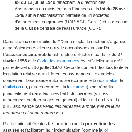
loi du 12 juillet 1940
rattachant la direction des
Assurances au ministère des Finances et la
loi du 25 avril
1946
sur la nationalisation partielle de 34 sociétés
d’assurances en groupes (UAP, AGF, Gan…) et la création
de la Caisse centrale de réassurance (CCR).
Dans la deuxième moitié du XXème siècle, le secteur s’organise
et se réglemente tel que nous le connaissons aujourd’hui.
L’
assurance automobile
est rendue obligatoire par la loi du
27
février 1958
et le
Code des assurances
est officiellement créé
par le décret du
16 juillet 1976
. Ce code contient dès lors toute la
législation relative aux différentes assurances. Les articles
concernant l’assurance automobile (comme le
bonus malus
, la
résiliation
ou, plus récemment, la
loi Hamon
) sont répartis
principalement dans les titres I et II du Livre Ier (sur les
assurances de dommages en général) et le titre I du Livre II (
sur
L’assurance des véhicules terrestres à moteur et de leurs
remorques et semi-remorques
).
Par la suite, différentes lois amélioreront la
protection des
assurés
et faciliteront leur indemnisation (comme la
loi