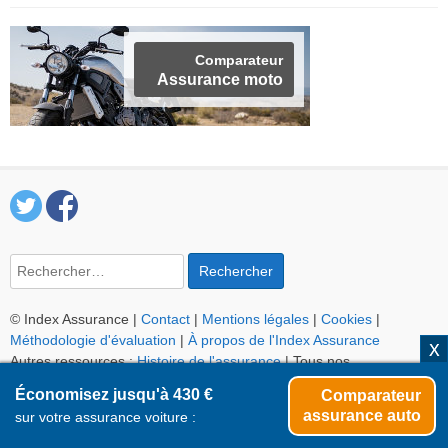
Comparateur
Assurance moto
Rechercher :
© Index Assurance |
Contact
|
Mentions légales
|
Cookies
|
Méthodologie d'évaluation
|
À propos de l'Index Assurance
Autres ressources :
Histoire de l'assurance
| Tous nos
comparateurs :
auto
,
moto
,
habitation
,
santé
,
obsèques
Économisez jusqu'à 430 €
Comparateur
assurance auto
sur votre assurance voiture :