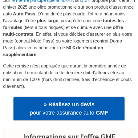
Sur
le même principe que la MAAF
, la
GMF
propose pour cette fin
d’hiver 2025 une offre promotionnelle sur son produit d’assurance
auto
Auto Pass
. D’une durée plus courte, l’offre a néanmoins
l’avantage d’être
plus large
, puisqu’elle concerne
toutes les
formules
(tiers à tous risques) et se cumule avec une
offre
multi-contrats
. En effet, si vous décidez d’assurer en plus votre
moto (contrat Moto Pass) ou votre logement (contrat Domo
Pass) alors vous bénéficiez de
50 € de réduction
supplémentaire
.
Cette remise n’est appliquée que durant la première année de
cotisation. Le montant de cette dernière doit d’ailleurs être au
minimum de 100 € (hors droit d’entrée, frais d’échéance et coûts
d’avenant).
» Réalisez un devis
pour votre assurance auto
GMF
Informations sur l'offre GMF