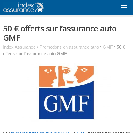
Skip
to
content
50 € offerts sur l’assurance auto
GMF
Index Assurance
›
Promotions en assurance auto
›
GMF
›
50 €
offerts sur l’assurance auto GMF