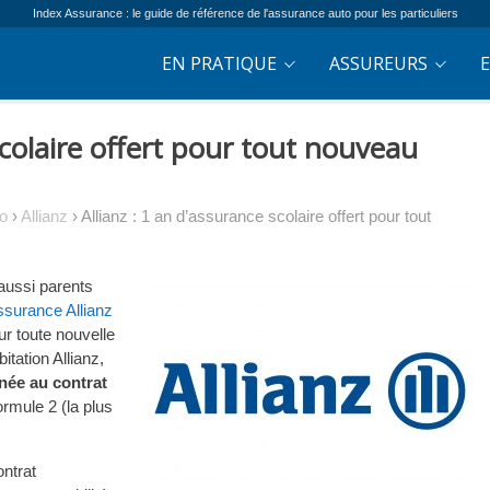
Index Assurance : le guide de référence de l'assurance auto pour les particuliers
EN PRATIQUE
ASSUREURS
scolaire offert pour tout nouveau
o
›
Allianz
›
Allianz : 1 an d’assurance scolaire offert pour tout
aussi parents
surance Allianz
ur toute nouvelle
itation Allianz,
née au contrat
ormule 2 (la plus
ontrat