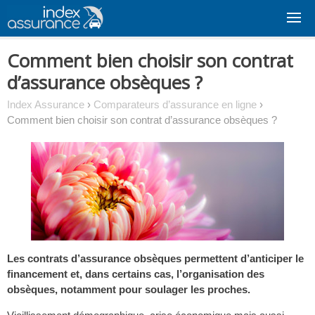
Skip
to
content
Comment bien choisir son contrat
d’assurance obsèques ?
Index Assurance
›
Comparateurs d’assurance en ligne
›
Comment bien choisir son contrat d’assurance obsèques ?
Les contrats d’assurance obsèques permettent d’anticiper le
financement et, dans certains cas, l’organisation des
obsèques, notamment pour soulager les proches.