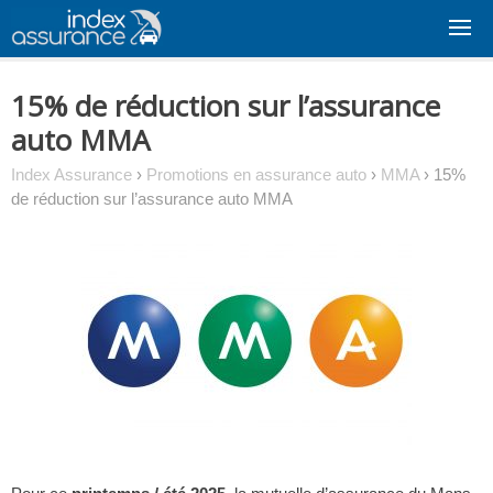
Skip
to
content
15% de réduction sur l’assurance
auto MMA
Index Assurance
›
Promotions en assurance auto
›
MMA
›
15%
de réduction sur l’assurance auto MMA