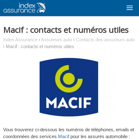
Skip
to
content
Macif : contacts et numéros utiles
Index Assurance
›
Assureurs auto
›
Contacts des assureurs auto
›
Macif : contacts et numéros utiles
Vous trouverez ci-dessous les numéros de téléphones, emails et
coordonnées des services
Macif
pour les assurés automobile :