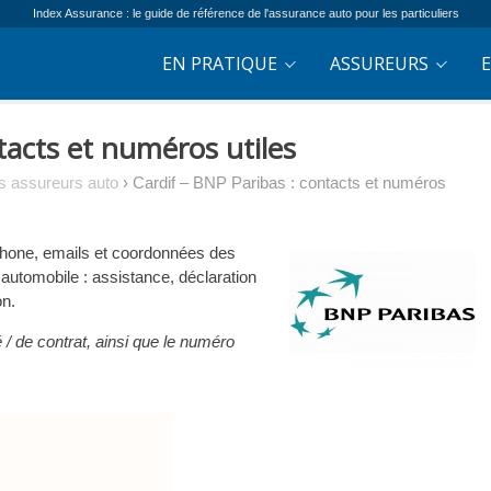
Index Assurance : le guide de référence de l'assurance auto pour les particuliers
EN PRATIQUE
ASSUREURS
tacts et numéros utiles
s assureurs auto
›
Cardif – BNP Paribas : contacts et numéros
phone, emails et coordonnées des
automobile : assistance, déclaration
on.
/ de contrat, ainsi que le numéro