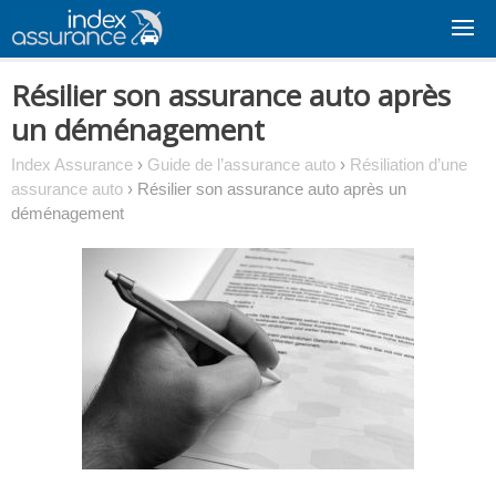
Skip
to
content
Résilier son assurance auto après
un déménagement
Index Assurance
›
Guide de l’assurance auto
›
Résiliation d’une
assurance auto
›
Résilier son assurance auto après un
déménagement