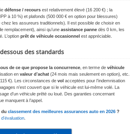
tie
défense / recours
est relativement élevé (16 200 €) ; la
IPP à 10 %) et plafonds (500 000 € en option pour blessures)
z les assureurs traditionnels). Il est possible de choisir en
 de remplacement), ainsi qu’une
assistance panne
dès 0 km, les
é. L’option
prêt de véhicule occasionnel
est appréciable.
 dessous des standards
ous de ce que propose la concurrence
, en terme de
véhicule
nisation en
valeur d’achat
(24 mois mais seulement en option), etc.
 (115 €). Les circonstances de
vol
acceptées pour l’indemnisation
 bagages n’est couvert que si le véhicule est lui-même volé. La
usage d’un véhicule prêté ou loué. Des garanties concernant
ique manquent à l’appel.
e du
classement des meilleures assurances auto en 2026
?
 d'évaluation
.