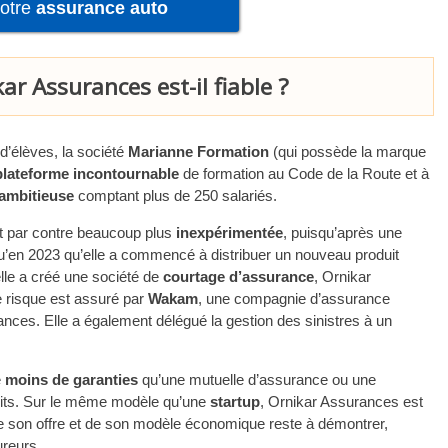
votre
assurance auto
ar Assurances est-il fiable ?
d’élèves, la société
Marianne Formation
(qui possède la marque
plateforme incontournable
de formation au Code de la Route et à
ambitieuse
comptant plus de 250 salariés.
st par contre beaucoup plus
inexpérimentée
, puisqu’après une
qu’en 2023 qu’elle a commencé à distribuer un nouveau produit
elle a créé une société de
courtage d’assurance
, Ornikar
e risque est assuré par
Wakam
, une compagnie d’assurance
s. Elle a également délégué la gestion des sinistres à un
e
moins de garanties
qu’une mutuelle d’assurance ou une
uits. Sur le même modèle qu’une
startup
, Ornikar Assurances est
e son offre et de son modèle économique reste à démontrer,
reurs.