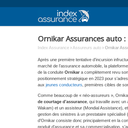
Skip
to
content
Ornikar Assurances auto : a
Index Assurance
›
Assureurs auto
›
Ornikar Ass
Après une première tentative d’incursion infructu
marché de l’assurance automobile, la plateforme
de la conduite
Ornikar
a complètement revu son 
positionnement stratégique en 2023 pour s’adre
aux
jeunes conducteurs
, premières cibles de son
Comme beaucoup de « néo-assureurs », Ornika
de courtage d’assurance
, qui travaille avec un 
Wakam) et un assisteur (Mondial Assistance), et
gestion des sinistres à un prestataire spécialisé 
d’Ornikar consiste donc principalement en la co
produit d’assurance et sa commercialisation, s’a