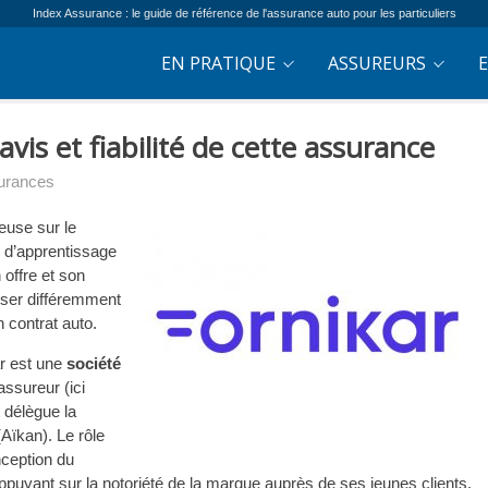
Index Assurance : le guide de référence de l'assurance auto pour les particuliers
EN PRATIQUE
ASSUREURS
vis et fiabilité de cette assurance
urances
euse sur le
 d’apprentissage
offre et son
sser différemment
 contrat auto.
r est une
société
assureur (ici
 délègue la
(Aïkan). Le rôle
nception du
ppuyant sur la notoriété de la marque auprès de ses jeunes clients.