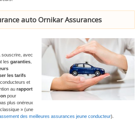
surance auto Ornikar Assurances
à souscrire, avec
t les
garanties
,
eurs
er les tarifs
s conducteurs et
ention au
rapport
ion
pour
 pas plus onéreux
classique » (une
assement des meilleures assurances jeune conducteur
).