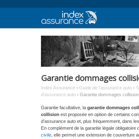
Skip
to
content
Garantie dommages collis
Index Assurance
›
Guide de l’assurance auto
›
S
d’assurance auto
›
Garantie dommages collision
Garantie facultative, la
garantie dommages coll
collision
est proposée en option de certains con
d’assurance auto et, plus fréquemment, dans le
En complément de la garantie légale obligatoire
civile
, elle permet une extension de couverture 