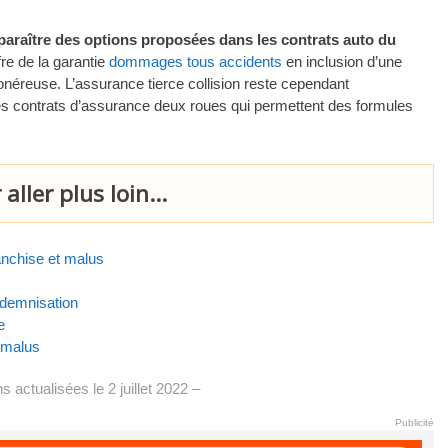
paraître des options proposées dans les contrats auto du
fre de la garantie
dommages tous accidents
en inclusion d’une
 onéreuse. L’assurance tierce collision reste cependant
es contrats d’assurance deux roues qui permettent des formules
aller plus loin...
anchise et malus
indemnisation
e
t malus
s actualisées le 2 juillet 2022 –
Publicité