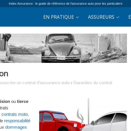
Index Assurance : le guide de référence de l'assurance auto pour les particuliers
EN PRATIQUE
ASSUREURS
ion
ouscrire un contrat d’assurance auto
›
Garanties du contrat
ision
ou
tierce
trats
s
contrats moto
.
 de
responsabilité
aux
dommages