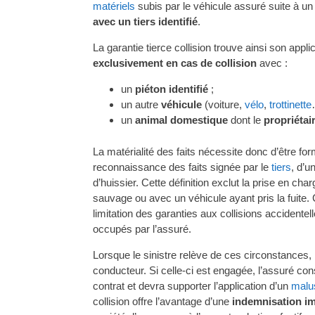
matériels
subis par le véhicule assuré suite à u
avec un tiers identifié
.
La garantie tierce collision trouve ainsi son appli
exclusivement en cas de collision
avec :
un
piéton identifié
;
un autre
véhicule
(voiture,
vélo
,
trottinette
un
animal domestique
dont le
propriétair
La matérialité des faits nécessite donc d’être f
reconnaissance des faits signée par le
tiers
, d’u
d’huissier. Cette définition exclut la prise en c
sauvage ou avec un véhicule ayant pris la fuite.
limitation des garanties aux collisions accident
occupés par l’assuré.
Lorsque le sinistre relève de ces circonstances, 
conducteur. Si celle-ci est engagée, l’assuré c
contrat et devra supporter l’application d’un
malu
collision offre l’avantage d’une
indemnisation i