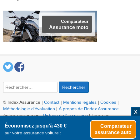
Comparateur
Assurance moto
Rechercher :
© Index Assurance |
Contact
|
Mentions légales
|
Cookies
|
Méthodologie d'évaluation
|
À propos de l'Index Assurance
Autres ressources :
Histoire de l'assurance
| Tous nos
comparateurs :
auto
,
moto
,
habitation
,
santé
,
obsèques
Économisez jusqu'à 430 €
Comparateur
assurance auto
sur votre assurance voiture :