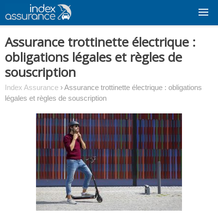
Skip
to
content
Assurance trottinette électrique :
obligations légales et règles de
souscription
Index Assurance
›
Assurance trottinette électrique : obligations
légales et règles de souscription