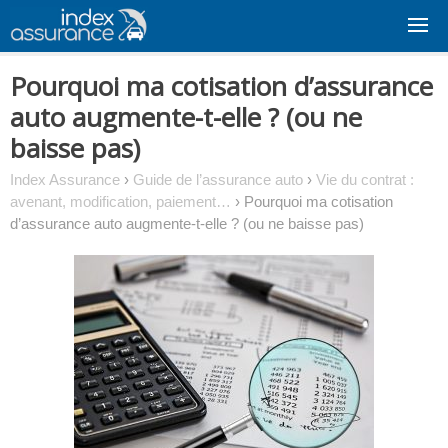
Skip
to
content
Pourquoi ma cotisation d’assurance
auto augmente-t-elle ? (ou ne
baisse pas)
Index Assurance
›
Guide de l’assurance auto
›
Vie du contrat :
avenant, modification, paiement…
›
Pourquoi ma cotisation
d’assurance auto augmente-t-elle ? (ou ne baisse pas)